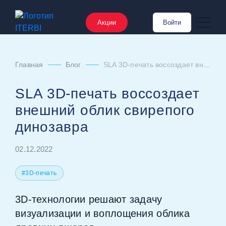
Акции
Войти
Главная
Блог
SLA 3D‑печать воссоздает внешний облик свирепого динозавра
SLA 3D‑печать воссоздает
внешний облик свирепого
динозавра
02.12.2022
#3D-печать
3D‑технологии решают задачу
визуализации и воплощения облика