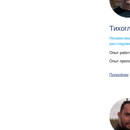
Тихог
Независимы
расследова
Опыт рабо
Опыт преп
Подробнее