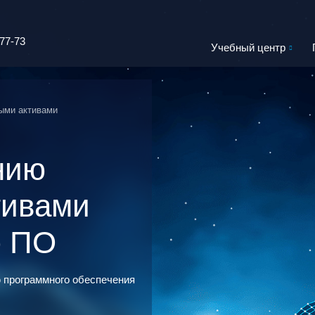
-77-73
Учебный центр
ными активами
нию
ктивами
ю ПО
 программного обеспечения