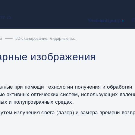
-77-73
Учебный центр
П
ы
3D‑сканирование: лидарные изображения
арные изображения
нные при помощи технологии получения и обработки
ю активных оптических систем, использующих явлен
ных и полупрозрачных средах.
путем излучения света (лазер) и замера времени воз