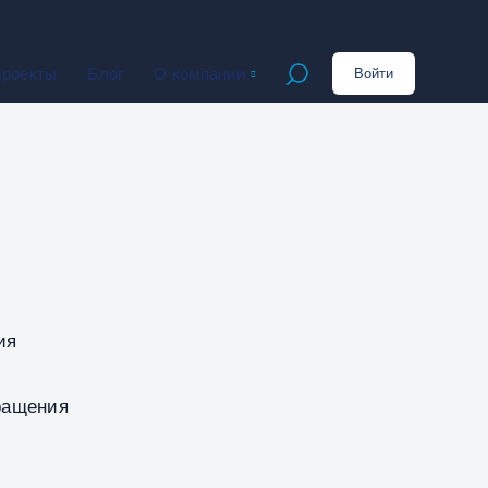
роекты
Блог
О компании
Войти
Открыть поиск
ия
вращения