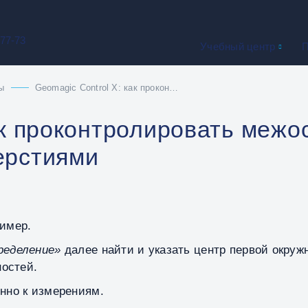
-77-73
Учебный центр
П
ы
Geomagic Control X: как проконтролировать межосевое расстояние между отверстиями
ак проконтролировать межо
ерстиями
ример.
ределение»
далее найти и указать центр первой окруж
ностей.
енно к измерениям.