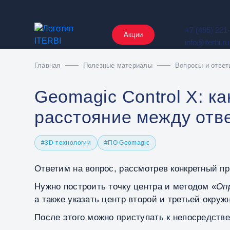
+7 (495) 221
Акции
info@iterbi.ru
Главная
Полезные материалы
Вопросы и ответ
Geomagic Control X: к
расстояние между отв
#3D-технологии
#ПО Geomagic
Ответим на вопрос, рассмотрев конкретный п
Нужно построить точку центра и методом «
Оп
а также указать центр второй и третьей окруж
После этого можно приступать к непосредств