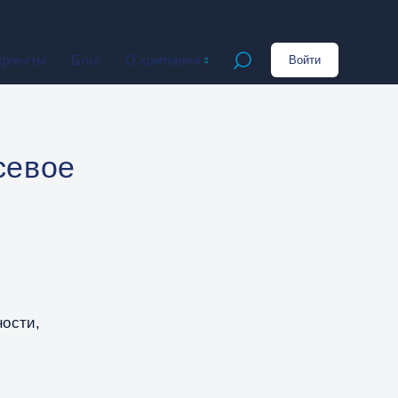
роекты
Блог
О компании
Войти
Открыть поиск
севое
ности,